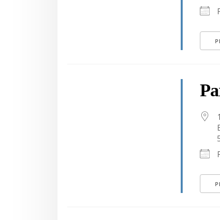
P
Pa
P