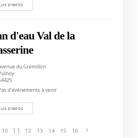
LUS D’INFOS
an d'eau Val de la
sserine
avenue du Grémillon
Pulnoy
54425
Pas d'événements à venir
LUS D’INFOS
11
10
12
13
14
15
16