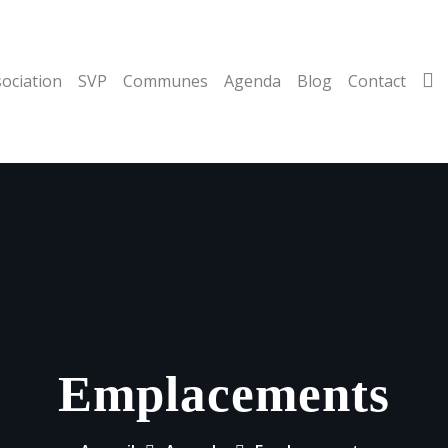
ociation
SVP
Communes
Agenda
Blog
Contact
Emplacements