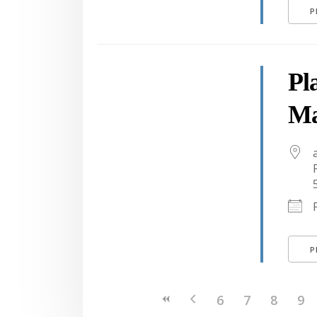
P
Pl
Ma
P
6
7
8
9