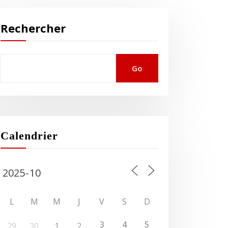
Rechercher
Go
Calendrier
L
M
M
J
V
S
D
3
4
5
29
30
1
2