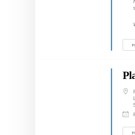
P
Pl
P