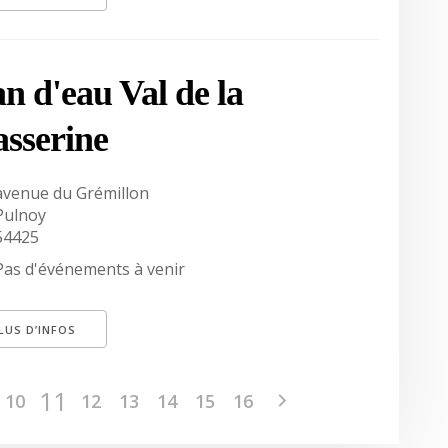
an d'eau Val de la
sserine
avenue du Grémillon
Pulnoy
54425
Pas d'événements à venir
LUS D’INFOS
11
10
12
13
14
15
16