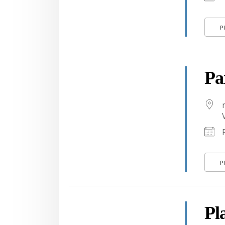
P
Pa
P
Pl