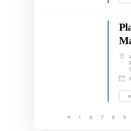
Pl
Ma
P
6
7
8
9