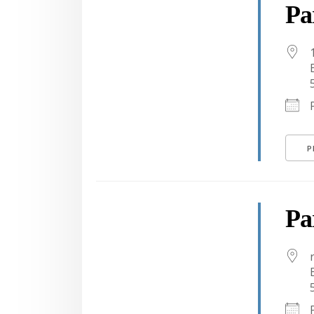
Pa
P
Pa