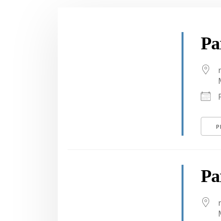
Pa
P
Pa