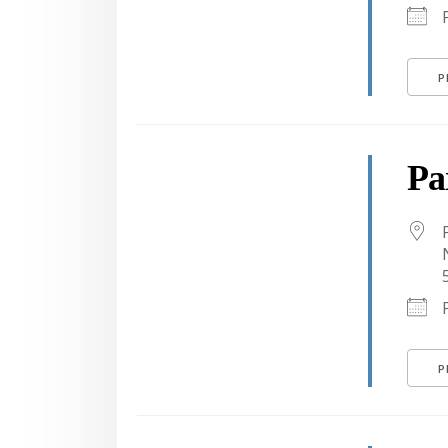
P
Pa
P