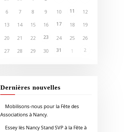
11
6
7
8
9
10
12
17
13
14
15
16
18
19
23
20
21
22
24
25
26
31
2
27
28
29
30
1
Dernières nouvelles
Mobilisons-nous pour la Fête des
Associations à Nancy.
Essey lès Nancy Stand SVP à la Fête à