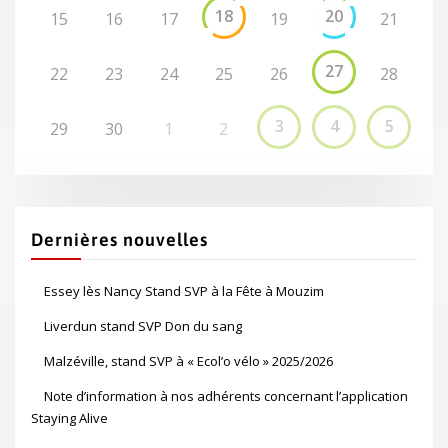
18
20
15
16
17
19
21
27
22
23
24
25
26
28
3
4
5
29
30
1
2
Dernières nouvelles
Essey lès Nancy Stand SVP à la Fête à Mouzim
Liverdun stand SVP Don du sang
Malzéville, stand SVP à « Ecol’o vélo » 2025/2026
Note d’information à nos adhérents concernant l’application
Staying Alive