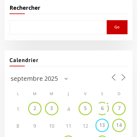
Rechercher
Go
Calendrier
L
M
M
J
V
S
D
+
2
3
5
6
7
1
4
13
14
8
9
10
11
12