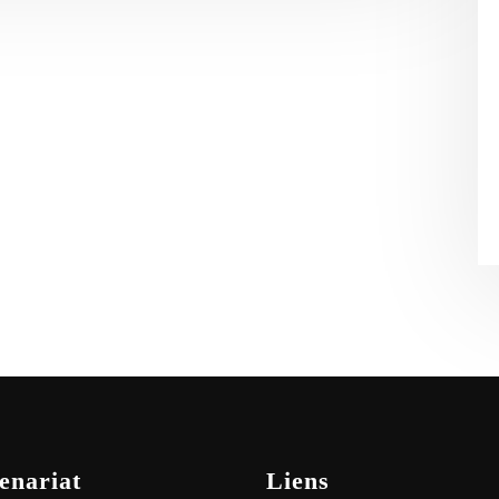
enariat
Liens