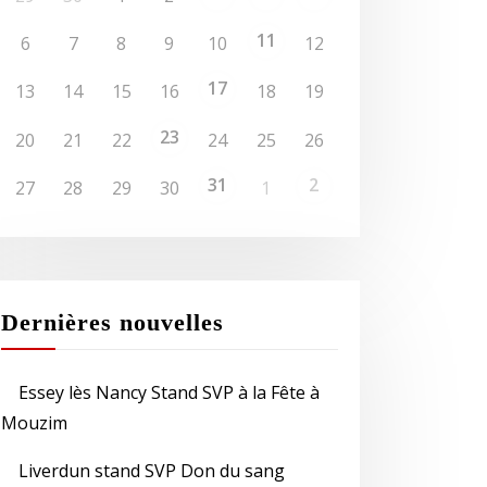
11
6
7
8
9
10
12
17
13
14
15
16
18
19
23
20
21
22
24
25
26
31
2
27
28
29
30
1
Dernières nouvelles
Essey lès Nancy Stand SVP à la Fête à
Mouzim
Liverdun stand SVP Don du sang