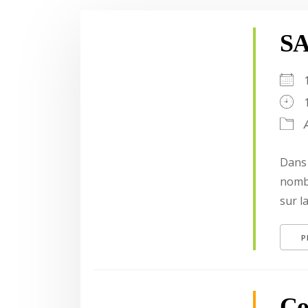
SA
Dans 
nomb
sur la
P
Co