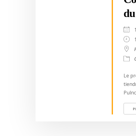
d
Le pr
tiend
Pulno
P