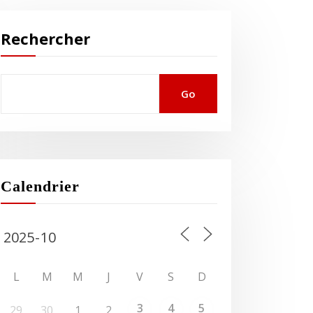
Rechercher
Go
Calendrier
L
M
M
J
V
S
D
3
4
5
29
30
1
2