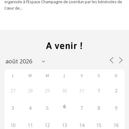
organisée à l’Espace Champagne de Liverdun par les bénévoles de
Cœur de...
A venir !
L
M
M
J
V
S
D
27
28
29
30
31
1
2
6
3
4
5
7
8
9
10
11
12
13
14
15
16