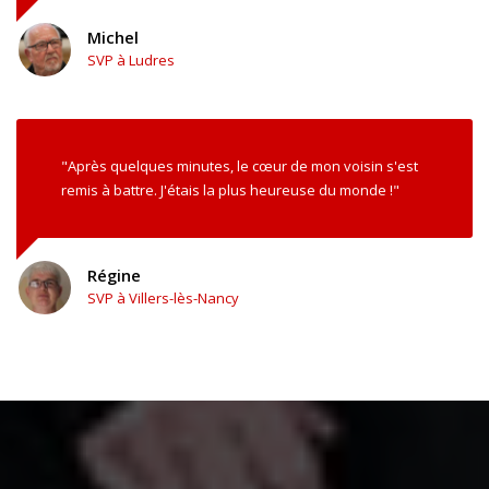
Michel
SVP à Ludres
"Après quelques minutes, le cœur de mon voisin s'est
remis à battre. J'étais la plus heureuse du monde !"
Régine
SVP à Villers-lès-Nancy