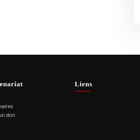
enariat
Liens
naires
 un don