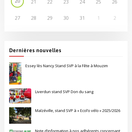
20
21
22
23
24
25
26
27
28
29
30
31
1
2
Dernières nouvelles
Essey lès Nancy Stand SVP à la Fête à Mouzim
Liverdun stand SVP Don du sang
Malzéville, stand SVP à « Ecol’o vélo » 2025/2026
Note d’information à nos adhérents concernant