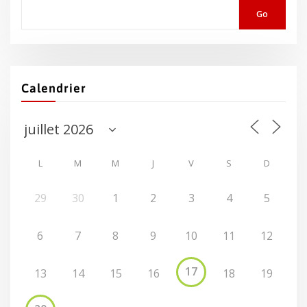
Go
Calendrier
L
M
M
J
V
S
D
29
30
1
2
3
4
5
6
7
8
9
10
11
12
17
13
14
15
16
18
19