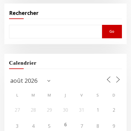
Rechercher
Go
Calendrier
L
M
M
J
V
S
D
27
28
29
30
31
1
2
6
3
4
5
7
8
9