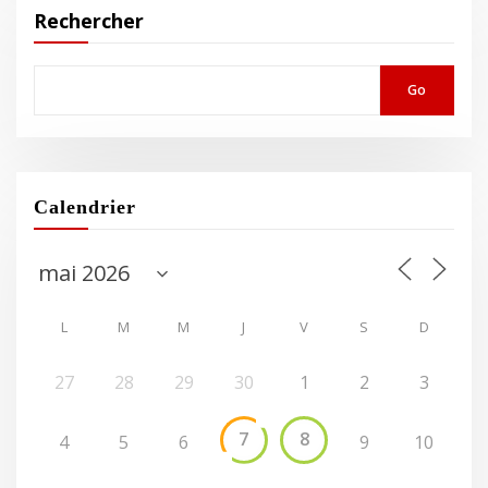
Rechercher
Go
Calendrier
L
M
M
J
V
S
D
27
28
29
30
1
2
3
7
8
4
5
6
9
10