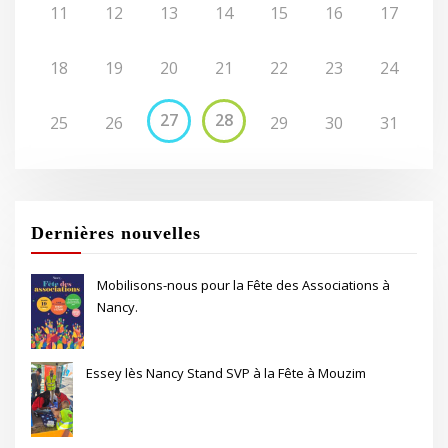
11
12
13
14
15
16
17
18
19
20
21
22
23
24
27
28
25
26
29
30
31
Dernières nouvelles
Mobilisons-nous pour la Fête des Associations à
Nancy.
Essey lès Nancy Stand SVP à la Fête à Mouzim