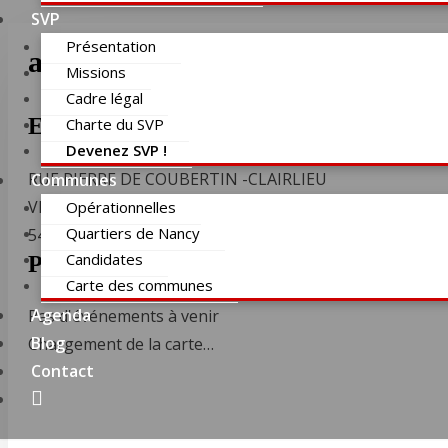
SVP
Présentation
ancienne école Pagnol salle de
Missions
Cadre légal
Emplacement
Charte du SVP
Devenez SVP !
RUE PIERRE DE COUBERTIN -CLAIRLIEU
Communes
VILLERS LES NANCY
Opérationnelles
Quartiers de Nancy
54600
Candidates
Prochain Événement
Carte des communes
Agenda
Pas d'événements à venir
Blog
Chargement de la carte…
Contact