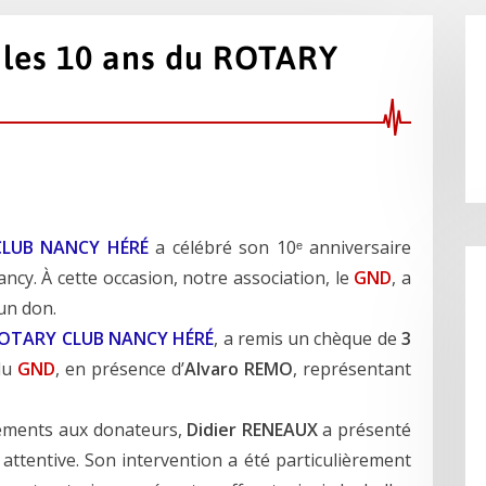
r les 10 ans du ROTARY
LUB NANCY HÉRÉ
a célébré son 10ᵉ anniversaire
ncy. À cette occasion, notre association, le
GND
, a
 un don.
OTARY CLUB NANCY HÉRÉ
, a remis un chèque de
3
 du
GND
, en présence d’
Alvaro REMO
, représentant
iements aux donateurs,
Didier RENEAUX
a présenté
ttentive. Son intervention a été particulièrement