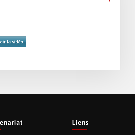
oir la vidéo
enariat
Liens