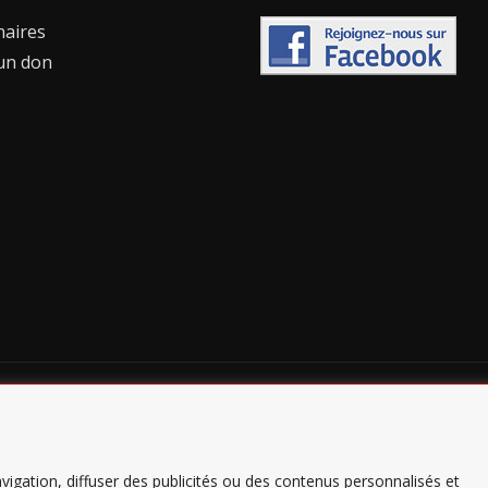
naires
 un don
Copyright Grand Nancy Défi'b - Conception
AR Ingénierie
igation, diffuser des publicités ou des contenus personnalisés et